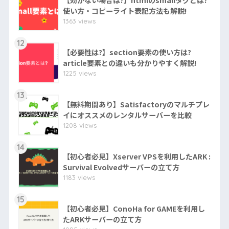
【効かない場合は?】htmlのsmallタグとは?
使い方・コピーライト表記方法も解説!
1363 views
12
【必要性は?】section要素の使い方は?
article要素との違いも分かりやすく解説!
1225 views
13
【無料期間あり】Satisfactoryのマルチプレ
イにオススメのレンタルサーバーを比較
1208 views
14
【初心者必見】Xserver VPSを利用したARK :
Survival Evolvedサーバーの立て方
1183 views
15
【初心者必見】ConoHa for GAMEを利用し
たARKサーバーの立て方