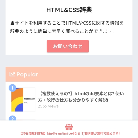
HTML&CSS辞典
当サイトを利用することでHTMLやCSSに関する情報を
辞典のように簡単に素早く調べることができます。
お問い合わせ
Popular
1
【複数使えるの?】htmlのdd要素とは? 使い
方・改行の仕方も分かりやすく解説!
2563 views
2
【無料体験あり】Dockerがデプロイできるお
すすめのレンタルサーバー/VPSを比較
【30日間無料体験】kindle unlimitedならIT/技術書が無料で読めます!
2198 views