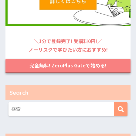
＼1分で登録完了! 受講料0円!／
ノーリスクで学びたい方におすすめ!
完全無料! ZeroPlus Gateで始める!
Search