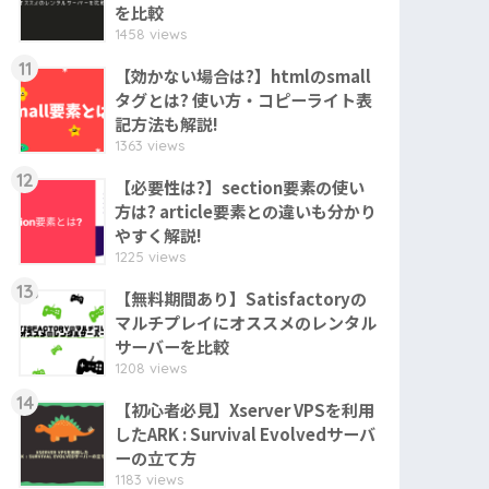
を比較
1458 views
11
【効かない場合は?】htmlのsmall
タグとは? 使い方・コピーライト表
記方法も解説!
1363 views
12
【必要性は?】section要素の使い
方は? article要素との違いも分かり
やすく解説!
1225 views
13
【無料期間あり】Satisfactoryの
マルチプレイにオススメのレンタル
サーバーを比較
1208 views
14
【初心者必見】Xserver VPSを利用
したARK : Survival Evolvedサーバ
ーの立て方
1183 views