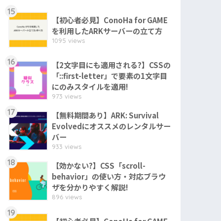
15
【初心者必見】ConoHa for GAME
を利用したARKサーバーの立て方
1095 views
16
【2文字目にも適用される?】CSSの
「::first-letter」で要素の1文字目
にのみスタイルを適用!
973 views
17
【無料期間あり】ARK: Survival
Evolvedにオススメのレンタルサー
バー
933 views
18
【効かない?】CSS「scroll-
behavior」の使い方・対応ブラウ
ザを分かりやすく解説!
896 views
19
【初心者必見】ConoHa for GAME