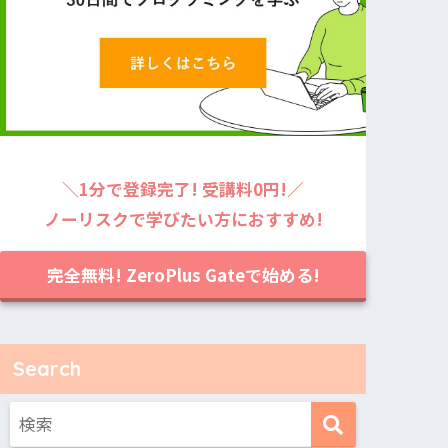
＼1分で登録完了! 受講料0円!／
ノーリスクで学びたい方におすすめ!
完全無料! ZeroPlus Gateで始める!
Search