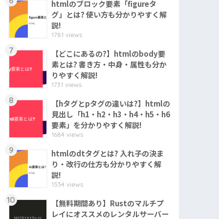
6
htmlのブロック要素「figureタ
グ」とは? 使い方も分かりやすく解
説!
1781 views
7
【どこにあるの?】htmlのbody要
素とは? 書き方・中身・属性も分か
りやすく解説!
1731 views
8
【hタグとpタグの違いは?】htmlの
見出し「h1・h2・h3・h4・h5・h6
要素」を分かりやすく解説!
1684 views
9
htmlのdtタグとは? 入れ子の決ま
り・改行の仕方も分かりやすく解
説!
1534 views
10
【無料期間あり】Rustのマルチプ
レイにオススメのレンタルサーバー