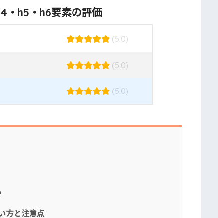
・h4・h5・h6要素の評価
(5.0)
(5.0)
(5.0)
?
の使い方と注意点