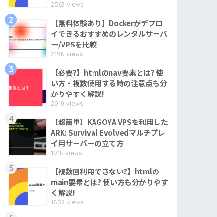
2563 views
2
【無料体験あり】Dockerがデプロ
イできるおすすめのレンタルサーバ
ー/VPSを比較
2198 views
3
【必要?】htmlのnav要素とは? 使
い方・複数使用する時の注意点も分
かりやすく解説!
2010 views
4
【超簡単】KAGOYA VPSを利用した
ARK: Survival Evolvedマルチプレ
イ用サーバーの立て方
1918 views
5
【複数回利用できない?】htmlの
main要素とは? 使い方も分かりやす
く解説!
1809 views