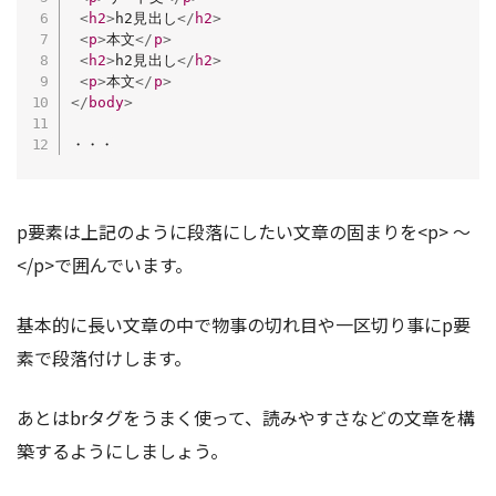
<
h2
>
h2見出し
</
h2
>
<
p
>
本文
</
p
>
<
h2
>
h2見出し
</
h2
>
<
p
>
本文
</
p
>
</
body
>
・・・
p要素は上記のように段落にしたい文章の固まりを<p> 〜
</p>で囲んでいます。
基本的に長い文章の中で物事の切れ目や一区切り事にp要
素で段落付けします。
あとはbrタグをうまく使って、読みやすさなどの文章を構
築するようにしましょう。