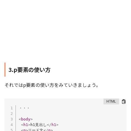
3.p要素の使い方
それではp要素の使い方をみていきましょう。
・・・

<
body
>
<
h1
>
h1見出し
</
h1
>
<
p
>
リード文
</
p
>