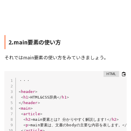
2.main要素の使い方
それではmain要素の使い方をみていきましょう。
・・・

<
header
>
<
h1
>
HTML&CSS辞典
</
h1
>
</
header
>
<
main
>
<
article
>
<
h2
>
main要素とは? 分かりやすく解説します!
</
h2
>
<
p
>
main要素は、文書のbodyの主要な内容を表します。
</
p
</
article
>