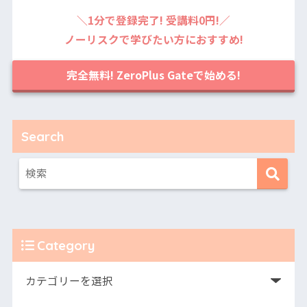
＼1分で登録完了! 受講料0円!／
ノーリスクで学びたい方におすすめ!
完全無料! ZeroPlus Gateで始める!
Search
Category