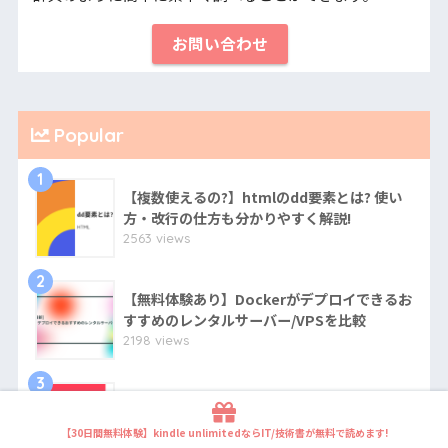
お問い合わせ
Popular
1
【複数使えるの?】htmlのdd要素とは? 使い
方・改行の仕方も分かりやすく解説!
2563 views
2
【無料体験あり】Dockerがデプロイできるお
すすめのレンタルサーバー/VPSを比較
2198 views
3
【必要?】htmlのnav要素とは? 使い方・複数
使用する時の注意点も分かりやすく解説!
【30日間無料体験】kindle unlimitedならIT/技術書が無料で読めます!
2010 views