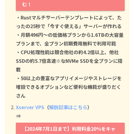
む！
・Rustマルチサーバーテンプレートによって、た
ったの25秒で「今すぐ使える」サーバーが作れる
・月額496円～の低価格プランから1.6TBの大容量
プランまで、全プラン初期費用無料で利用可能
・CPU処理性能は競合他社の約4.2倍以上、他社
SSDの約5.7倍高速※なNVMe SSDを全プランに搭
載
・50以上の豊富なアプリイメージやストレージを
増設できるオプションなど便利な機能が盛りだく
さん
Xserver VPS
（
解説記事はこちら
）
⇒
【2024年7月1日まで】利用料金20％をキャ