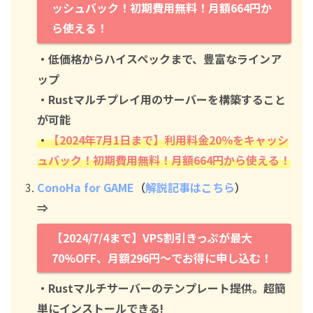
ッシュバック！初期費用無料！月額664円か
ら使える！
・低価格からハイスペックまで、豊富なラインア
ップ
・Rustマルチプレイ用のサーバーを構築すること
が可能
・
【2024年7月1日まで】利用料金20％をキャッシ
ュバック！初期費用無料！月額664円から使える！
ConoHa for GAME
（
解説記事はこちら
）
⇒
【2024/7/4まで】VPS割引きっぷが最大
70%OFF、月額296円～でお得に申し込む！
・Rustマルチサーバーのテンプレート提供。超簡
単にインストールできる!