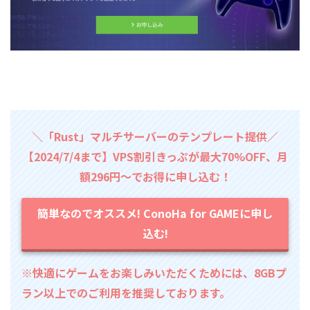
＼「Rust」マルチサーバーのテンプレート提供／
【2024/7/4まで】VPS割引きっぷが最大70%OFF、月
額296円～でお得に申し込む！
簡単なのでオススメ! ConoHa for GAMEに申し
込む!
※快適にゲームをお楽しみいただくためには、8GBプ
ラン以上でのご利用を推奨しております。