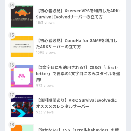
14
【初心者必見】Xserver VPSを利用したARK :
Survival Evolvedサーバーの立て方
1183 views
15
【初心者必見】ConoHa for GAMEを利用し
たARKサーバーの立て方
1095 views
16
【2文字目にも適用される?】CSSの「::first-
letter」で要素の1文字目にのみスタイルを適
用!
973 views
17
【無料期間あり】ARK: Survival Evolvedに
オススメのレンタルサーバー
933 views
18
【効かない?】CSS「scroll-behavior」の使