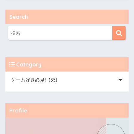
Search
Category
Profile