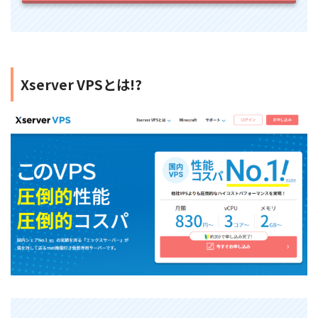
Xserver VPSとは!?