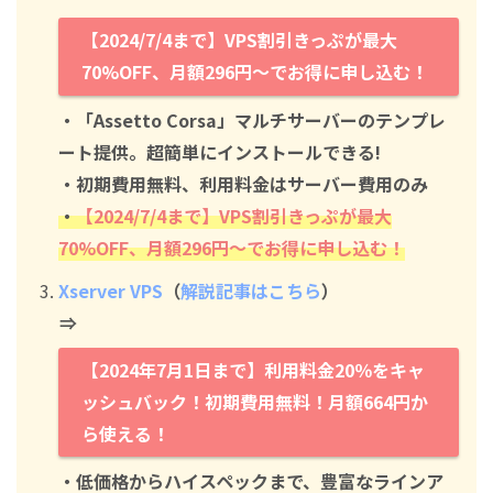
【2024/7/4まで】VPS割引きっぷが最大
70%OFF、月額296円～でお得に申し込む！
・「Assetto Corsa」マルチサーバーのテンプレ
ート提供。超簡単にインストールできる!
・初期費用無料、利用料金はサーバー費用のみ
・
【2024/7/4まで】VPS割引きっぷが最大
70%OFF、月額296円～でお得に申し込む！
Xserver VPS
（
解説記事はこちら
）
⇒
【2024年7月1日まで】利用料金20％をキャ
ッシュバック！初期費用無料！月額664円か
ら使える！
・低価格からハイスペックまで、豊富なラインア