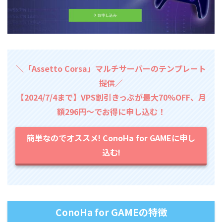
＼「Assetto Corsa」マルチサーバーのテンプレート
提供／
【2024/7/4まで】VPS割引きっぷが最大70%OFF、月
額296円～でお得に申し込む！
簡単なのでオススメ! ConoHa for GAMEに申し
込む!
ConoHa for GAMEの特徴