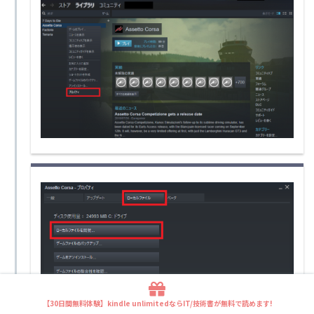
【30日間無料体験】kindle unlimitedならIT/技術書が無料で読めます!