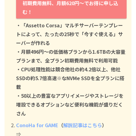
初期費用無料、月額620円～でお得に申し込
む！
・「Assetto Corsa」マルチサーバーテンプレー
トによって、たったの25秒で「今すぐ使える」サ
ーバーが作れる
・月額496円～の低価格プランから1.6TBの大容量
プランまで、全プラン初期費用無料で利用可能
・CPU処理性能は競合他社の約4.2倍以上、他社
SSDの約5.7倍高速※なNVMe SSDを全プランに搭
載
・50以上の豊富なアプリイメージやストレージを
増設できるオプションなど便利な機能が盛りだく
さん
ConoHa for GAME
（
解説記事はこちら
）
⇒