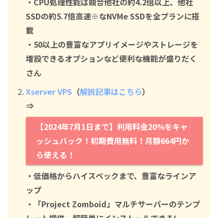
・CPU処理性能は競合他社の約4.2倍以上、他社
SSDの約5.7倍高速※なNVMe SSDを全プランに搭
載
・50以上の豊富なアプリイメージやストレージを
増設できるオプションなど便利な機能が盛りだく
さん
Xserver VPS
（
解説記事はこちら
）
⇒
【2024年7月1日まで】利用料金20％をキャ
ッシュバック！初期費用無料！月額664円か
ら使える！
・低価格からハイスペックまで、豊富なラインア
ップ
・「Project Zomboid」マルチサーバーのテンプ