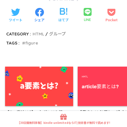
ツイート
シェア
はてブ
Pocket
LINE
CATEGORY :
HTML
グループ
TAGS :
figure
【#の意味は?】aタグとは? 使い
【見出しは必須なの?】ht
方・色の付け方・ボタンにする方法
ックレベル要素「articl
【30日間無料体験】kindle unlimitedならIT/技術書が無料で読めます!
も分かりやすく解説!
は? 読み方も分かりやすく