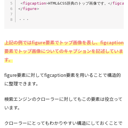
<
figcaption
>
HTML&CSS辞典のトップ画像です。
</
figcap
</
figure
>
・・・
上記の例ではfigure要素でトップ画像を表し、figcaption
要素でトップ画像についてのキャプションを記述していま
す。
figure要素に対してfigcaption要素を用いることで構造的
に整理できます。
検索エンジンのクローラーに対してもこの要素は役立って
います。
クローラーにとってもわかりやすい構造にしておくことで