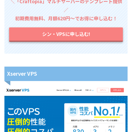
＼「Craftopia」マルチサーバーのテンプレート提供
／
初期費用無料、月額620円～でお得に申し込む！
シン・VPSに申し込む!
Xserver VPS