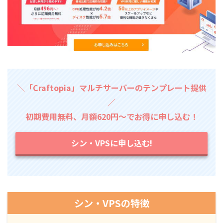
＼「Craftopia」マルチサーバーのテンプレート提供
／
初期費用無料、月額620円～でお得に申し込む！
シン・VPSに申し込む!
シン・VPSの特徴