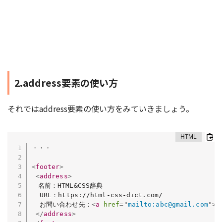
2.address要素の使い方
それではaddress要素の使い方をみていきましょう。
・・・

<
footer
>
<
address
>
　名前：HTML&CSS辞典

  URL：https://html-css-dict.com/

  お問い合わせ先：
<
a
href
=
"
mailto:abc@gmail.com
"
>
H
</
address
>