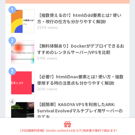
1
【複数使えるの?】htmlのdd要素とは? 使い
方・改行の仕方も分かりやすく解説!
2559 views
2
【無料体験あり】Dockerがデプロイできるお
すすめのレンタルサーバー/VPSを比較
2198 views
3
【必要?】htmlのnav要素とは? 使い方・複数
使用する時の注意点も分かりやすく解説!
2010 views
4
【超簡単】KAGOYA VPSを利用したARK:
Survival Evolvedマルチプレイ用サーバーの
立て方
1918 views
【30日間無料体験】kindle unlimitedならIT/技術書が無料で読めます!
5