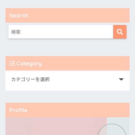
Search
Category
Profile