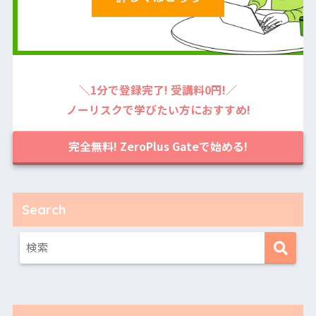
＼1分で登録完了! 受講料0円!／
ノーリスクで学びたい方におすすめ!
完全無料! ZeroPlus Gateで始める!
Search