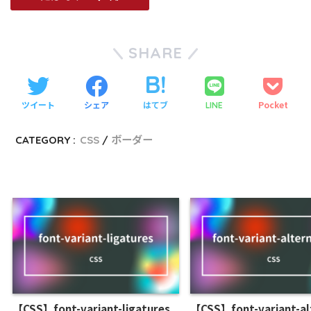
SHARE
ツイート
シェア
はてブ
Pocket
LINE
CATEGORY :
CSS
ボーダー
【CSS】font-variant-ligatures
【CSS】font-variant-al