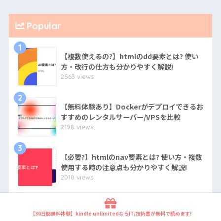
Popular
1
【複数使えるの?】htmlのdd要素とは? 使い
方・改行の仕方も分かりやすく解説!
2563 views
2
【無料体験あり】Dockerがデプロイできるお
すすめのレンタルサーバー/VPSを比較
2198 views
3
【必要?】htmlのnav要素とは? 使い方・複数
使用する時の注意点も分かりやすく解説!
2010 views
4
【超簡単】KAGOYA VPSを利用したARK:
Survival Evolvedマルチプレイ用サーバーの
【30日間無料体験】kindle unlimitedならIT/技術書が無料で読めます!