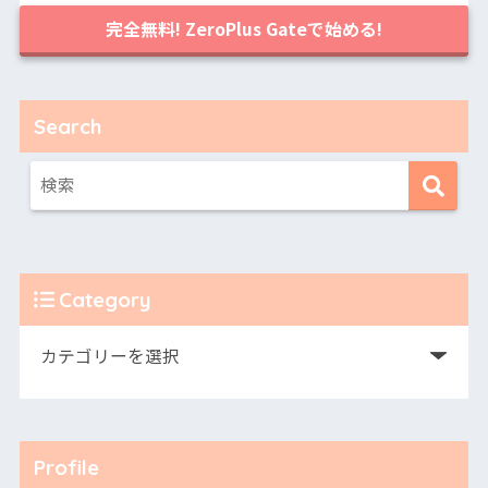
完全無料! ZeroPlus Gateで始める!
Search
Category
Profile