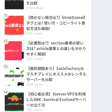
を比較
1458 views
11
【効かない場合は?】htmlのsmall
タグとは? 使い方・コピーライト表
記方法も解説!
1363 views
12
【必要性は?】section要素の使い
方は? article要素との違いも分かり
やすく解説!
1225 views
13
【無料期間あり】Satisfactoryの
マルチプレイにオススメのレンタル
サーバーを比較
1208 views
14
【初心者必見】Xserver VPSを利用
したARK : Survival Evolvedサーバ
ーの立て方
1183 views