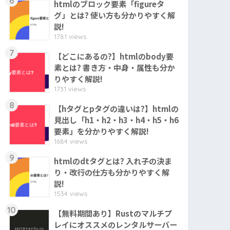
6
htmlのブロック要素「figureタ
グ」とは? 使い方も分かりやすく解
説!
1781 views
7
【どこにあるの?】htmlのbody要
素とは? 書き方・中身・属性も分か
りやすく解説!
1731 views
8
【hタグとpタグの違いは?】htmlの
見出し「h1・h2・h3・h4・h5・h6
要素」を分かりやすく解説!
1684 views
9
htmlのdtタグとは? 入れ子の決ま
り・改行の仕方も分かりやすく解
説!
1534 views
10
【無料期間あり】Rustのマルチプ
レイにオススメのレンタルサーバー