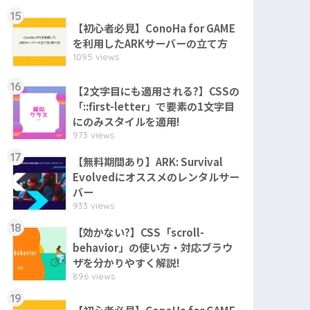
15
【初心者必見】ConoHa for GAME
を利用したARKサーバーの立て方
1095 views
16
【2文字目にも適用される?】CSSの
「::first-letter」で要素の1文字目
にのみスタイルを適用!
973 views
17
【無料期間あり】ARK: Survival
Evolvedにオススメのレンタルサー
バー
933 views
18
【効かない?】CSS「scroll-
behavior」の使い方・対応ブラウ
ザを分かりやすく解説!
896 views
19
【初心者必見】ConoHa for GAME