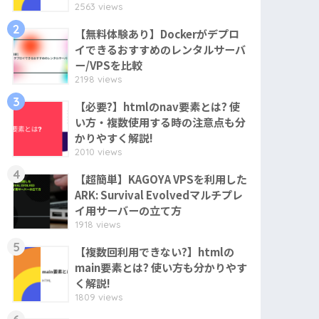
2563 views
2
【無料体験あり】Dockerがデプロ
イできるおすすめのレンタルサーバ
ー/VPSを比較
2198 views
3
【必要?】htmlのnav要素とは? 使
い方・複数使用する時の注意点も分
かりやすく解説!
2010 views
4
【超簡単】KAGOYA VPSを利用した
ARK: Survival Evolvedマルチプレ
イ用サーバーの立て方
1918 views
5
【複数回利用できない?】htmlの
main要素とは? 使い方も分かりやす
く解説!
1809 views