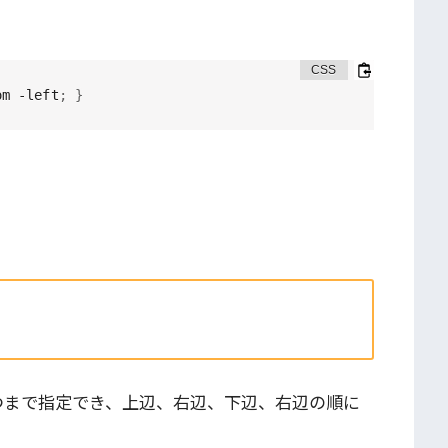
om -left
;
}
つまで指定でき、上辺、右辺、下辺、右辺の順に