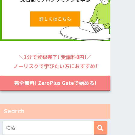
＼1分で登録完了! 受講料0円!／
ノーリスクで学びたい方におすすめ!
完全無料! ZeroPlus Gateで始める!
Search