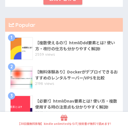
Popular
1
【複数使えるの?】htmlのdd要素とは? 使い
方・改行の仕方も分かりやすく解説!
2559 views
2
【無料体験あり】Dockerがデプロイできるお
すすめのレンタルサーバー/VPSを比較
2198 views
3
【必要?】htmlのnav要素とは? 使い方・複数
使用する時の注意点も分かりやすく解説!
2010 views
【30日間無料体験】kindle unlimitedならIT/技術書が無料で読めます!
4
【超簡単】KAGOYA VPSを利用したARK: