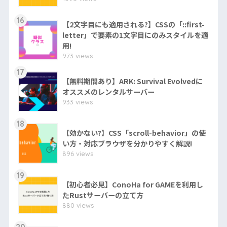
16
【2文字目にも適用される?】CSSの「::first-
letter」で要素の1文字目にのみスタイルを適
用!
973 views
17
【無料期間あり】ARK: Survival Evolvedに
オススメのレンタルサーバー
933 views
18
【効かない?】CSS「scroll-behavior」の使
い方・対応ブラウザを分かりやすく解説!
896 views
19
【初心者必見】ConoHa for GAMEを利用し
たRustサーバーの立て方
880 views