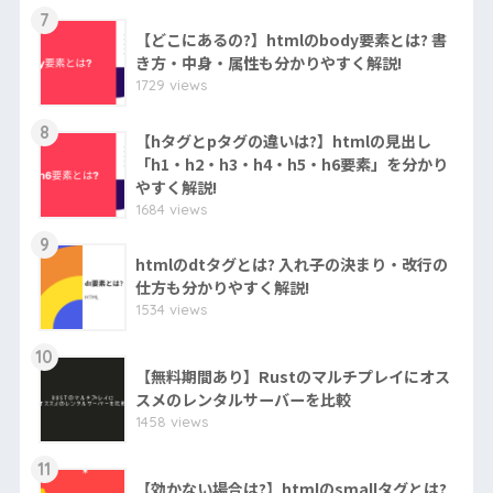
7
【どこにあるの?】htmlのbody要素とは? 書
き方・中身・属性も分かりやすく解説!
1729 views
8
【hタグとpタグの違いは?】htmlの見出し
「h1・h2・h3・h4・h5・h6要素」を分かり
やすく解説!
1684 views
9
htmlのdtタグとは? 入れ子の決まり・改行の
仕方も分かりやすく解説!
1534 views
10
【無料期間あり】Rustのマルチプレイにオス
スメのレンタルサーバーを比較
1458 views
11
【効かない場合は?】htmlのsmallタグとは?