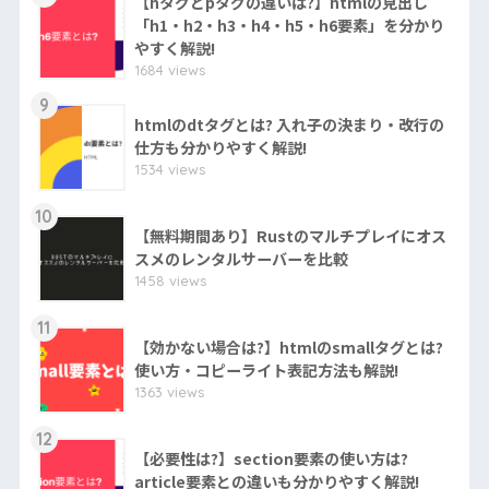
【hタグとpタグの違いは?】htmlの見出し
「h1・h2・h3・h4・h5・h6要素」を分かり
やすく解説!
1684 views
9
htmlのdtタグとは? 入れ子の決まり・改行の
仕方も分かりやすく解説!
1534 views
10
【無料期間あり】Rustのマルチプレイにオス
スメのレンタルサーバーを比較
1458 views
11
【効かない場合は?】htmlのsmallタグとは?
使い方・コピーライト表記方法も解説!
1363 views
12
【必要性は?】section要素の使い方は?
article要素との違いも分かりやすく解説!