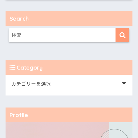
Search
Category
Profile