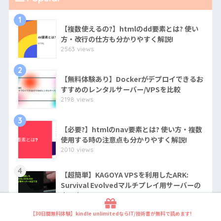
1
【複数使えるの?】htmlのdd要素とは? 使い
方・改行の仕方も分かりやすく解説!
2563 views
2
【無料体験あり】Dockerがデプロイできるお
すすめのレンタルサーバー/VPSを比較
2198 views
3
【必要?】htmlのnav要素とは? 使い方・複数
使用する時の注意点も分かりやすく解説!
2010 views
4
【超簡単】KAGOYA VPSを利用したARK:
Survival Evolvedマルチプレイ用サーバーの
立て方
1918 views
【30日間無料体験】kindle unlimitedならIT/技術書が無料で読めます!