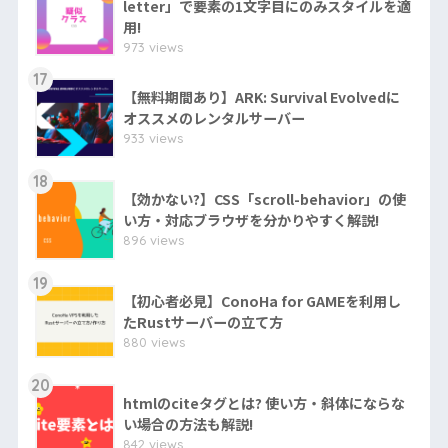
letter」で要素の1文字目にのみスタイルを適
用!
973 views
17
【無料期間あり】ARK: Survival Evolvedに
オススメのレンタルサーバー
933 views
18
【効かない?】CSS「scroll-behavior」の使
い方・対応ブラウザを分かりやすく解説!
896 views
19
【初心者必見】ConoHa for GAMEを利用し
たRustサーバーの立て方
880 views
20
htmlのciteタグとは? 使い方・斜体にならな
い場合の方法も解説!
842 views