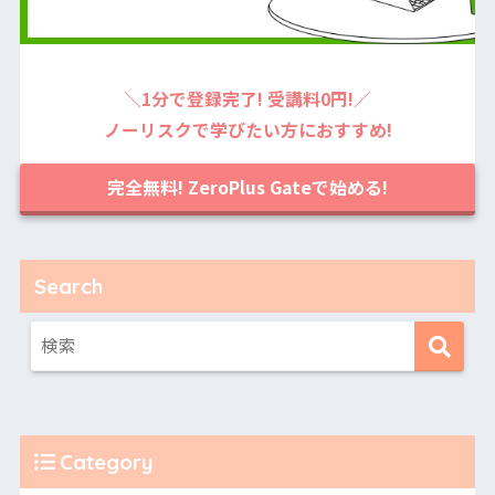
＼1分で登録完了! 受講料0円!／
ノーリスクで学びたい方におすすめ!
完全無料! ZeroPlus Gateで始める!
Search
Category