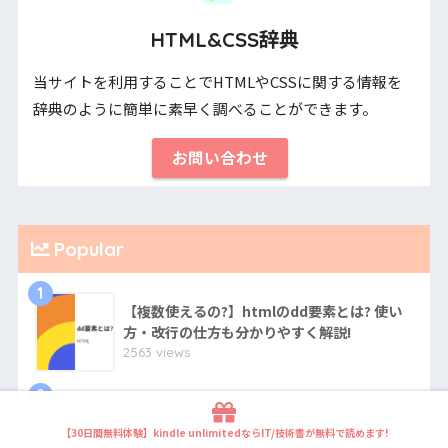
HTML&CSS辞典
当サイトを利用することでHTMLやCSSに関する情報を
辞典のように簡単に素早く調べることができます。
お問い合わせ
Popular
1
【複数使えるの?】htmlのdd要素とは? 使い
方・改行の仕方も分かりやすく解説!
2563 views
2
【無料体験あり】Dockerがデプロイできるお
すすめのレンタルサーバー/VPSを比較
【30日間無料体験】kindle unlimitedならIT/技術書が無料で読めます!