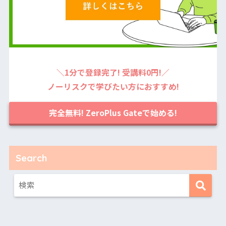
＼1分で登録完了! 受講料0円!／
ノーリスクで学びたい方におすすめ!
完全無料! ZeroPlus Gateで始める!
Search