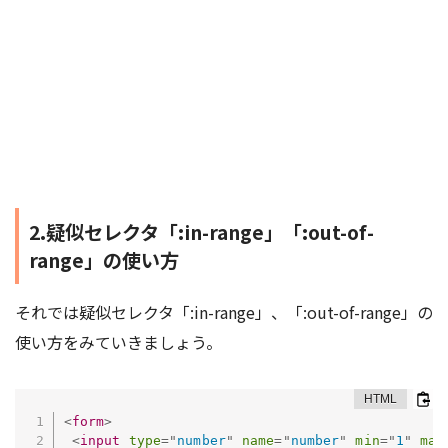
2.疑似セレクタ「:in-range」「:out-of-
range」の使い方
それでは疑似セレクタ「:in-range」、「:out-of-range」の
使い方をみていきましょう。
<
form
>
<
input
type
=
"
number
"
name
=
"
number
"
min
=
"
1
"
max