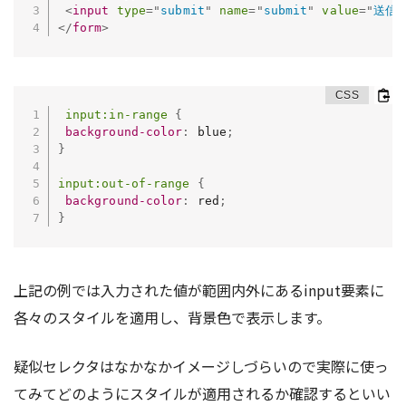
<
input
type
=
"
submit
"
name
=
"
submit
"
value
=
"
送信
"
</
form
>
input:in-range
{
background-color
:
 blue
;
}
input:out-of-range
{
background-color
:
 red
;
}
上記の例では入力された値が範囲内外にあるinput要素に
各々のスタイルを適用し、背景色で表示します。
疑似セレクタはなかなかイメージしづらいので実際に使っ
てみてどのようにスタイルが適用されるか確認するといい