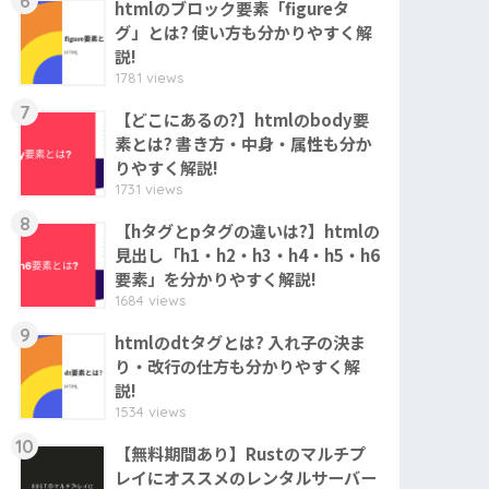
6
htmlのブロック要素「figureタ
グ」とは? 使い方も分かりやすく解
説!
1781 views
7
【どこにあるの?】htmlのbody要
素とは? 書き方・中身・属性も分か
りやすく解説!
1731 views
8
【hタグとpタグの違いは?】htmlの
見出し「h1・h2・h3・h4・h5・h6
要素」を分かりやすく解説!
1684 views
9
htmlのdtタグとは? 入れ子の決ま
り・改行の仕方も分かりやすく解
説!
1534 views
10
【無料期間あり】Rustのマルチプ
レイにオススメのレンタルサーバー