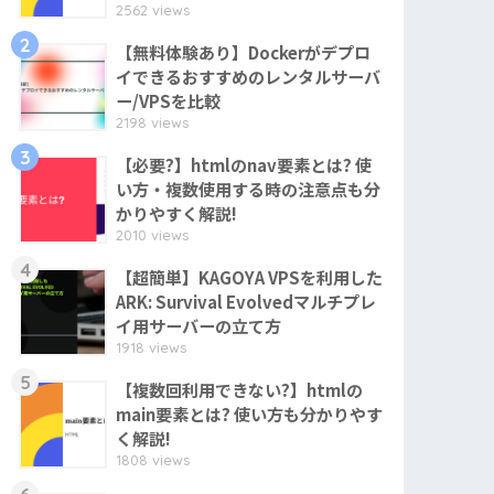
2562 views
2
【無料体験あり】Dockerがデプロ
イできるおすすめのレンタルサーバ
ー/VPSを比較
2198 views
3
【必要?】htmlのnav要素とは? 使
い方・複数使用する時の注意点も分
かりやすく解説!
2010 views
4
【超簡単】KAGOYA VPSを利用した
ARK: Survival Evolvedマルチプレ
イ用サーバーの立て方
1918 views
5
【複数回利用できない?】htmlの
main要素とは? 使い方も分かりやす
く解説!
1808 views