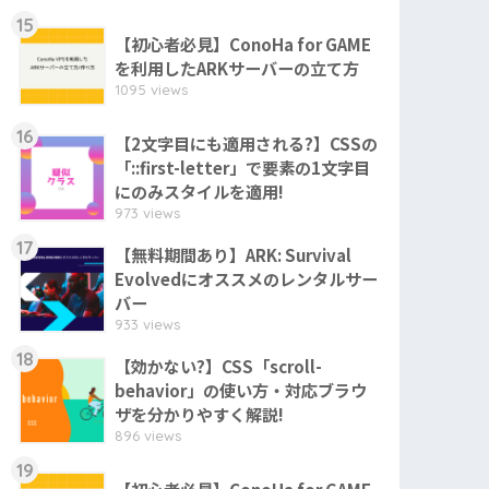
15
【初心者必見】ConoHa for GAME
を利用したARKサーバーの立て方
1095 views
16
【2文字目にも適用される?】CSSの
「::first-letter」で要素の1文字目
にのみスタイルを適用!
973 views
17
【無料期間あり】ARK: Survival
Evolvedにオススメのレンタルサー
バー
933 views
18
【効かない?】CSS「scroll-
behavior」の使い方・対応ブラウ
ザを分かりやすく解説!
896 views
19
【初心者必見】ConoHa for GAME