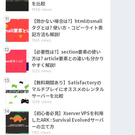
を比較
1458 views
11
【効かない場合は?】htmlのsmall
タグとは? 使い方・コピーライト表
記方法も解説!
1363 views
12
【必要性は?】section要素の使い
方は? article要素との違いも分かり
やすく解説!
1225 views
13
【無料期間あり】Satisfactoryの
マルチプレイにオススメのレンタル
サーバーを比較
1208 views
14
【初心者必見】Xserver VPSを利用
したARK : Survival Evolvedサーバ
ーの立て方
1183 views