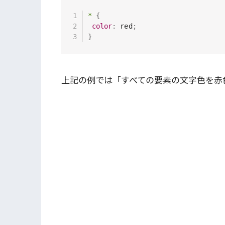
*
{
color
:
 red
;
}
上記の例では「すべての要素の文字色を赤