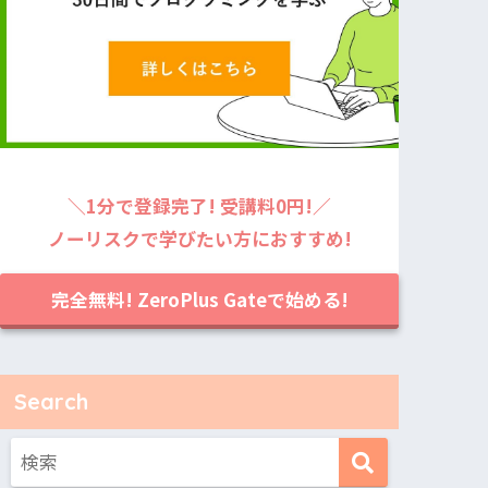
＼1分で登録完了! 受講料0円!／
ノーリスクで学びたい方におすすめ!
完全無料! ZeroPlus Gateで始める!
Search