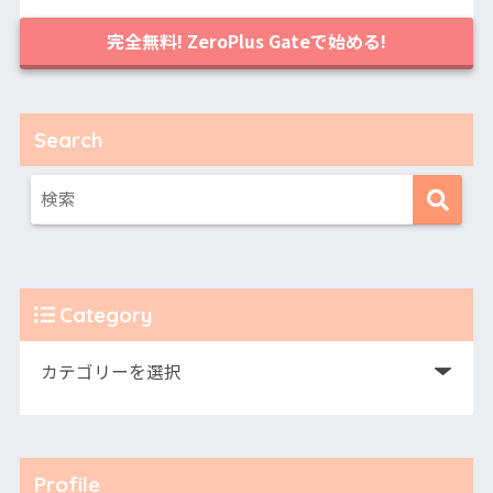
完全無料! ZeroPlus Gateで始める!
Search
Category
Profile