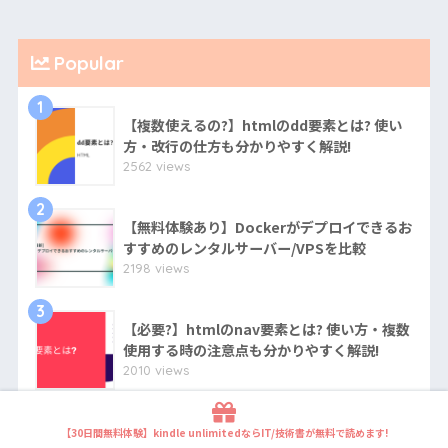
Popular
1
【複数使えるの?】htmlのdd要素とは? 使い
方・改行の仕方も分かりやすく解説!
2562 views
2
【無料体験あり】Dockerがデプロイできるお
すすめのレンタルサーバー/VPSを比較
2198 views
3
【必要?】htmlのnav要素とは? 使い方・複数
使用する時の注意点も分かりやすく解説!
2010 views
4
【超簡単】KAGOYA VPSを利用したARK:
【30日間無料体験】kindle unlimitedならIT/技術書が無料で読めます!
Survival Evolvedマルチプレイ用サーバーの