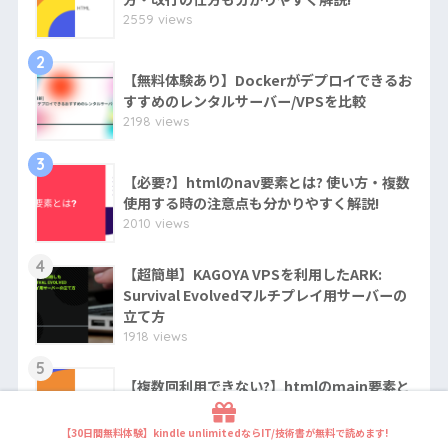
2559 views
2
【無料体験あり】Dockerがデプロイできるお
すすめのレンタルサーバー/VPSを比較
2198 views
3
【必要?】htmlのnav要素とは? 使い方・複数
使用する時の注意点も分かりやすく解説!
2010 views
4
【超簡単】KAGOYA VPSを利用したARK:
Survival Evolvedマルチプレイ用サーバーの
立て方
1918 views
5
【複数回利用できない?】htmlのmain要素と
は? 使い方も分かりやすく解説!
1808 views
【30日間無料体験】kindle unlimitedならIT/技術書が無料で読めます!