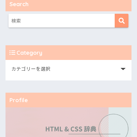
Search
Category
Profile