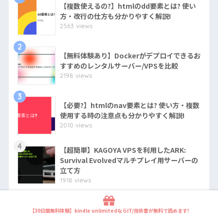
【複数使えるの?】htmlのdd要素とは? 使い
方・改行の仕方も分かりやすく解説!
2563 views
2
【無料体験あり】Dockerがデプロイできるお
すすめのレンタルサーバー/VPSを比較
2198 views
3
【必要?】htmlのnav要素とは? 使い方・複数
使用する時の注意点も分かりやすく解説!
2010 views
4
【超簡単】KAGOYA VPSを利用したARK:
Survival Evolvedマルチプレイ用サーバーの
立て方
1918 views
5
【複数回利用できない?】htmlのmain要素と
【30日間無料体験】kindle unlimitedならIT/技術書が無料で読めます!
は? 使い方も分かりやすく解説!