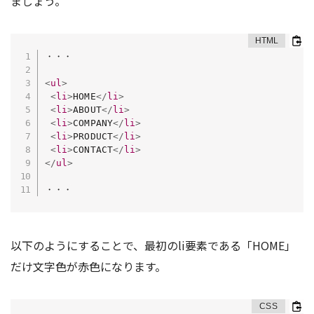
ましょう。
・・・

<
ul
>
<
li
>
HOME
</
li
>
<
li
>
ABOUT
</
li
>
<
li
>
COMPANY
</
li
>
<
li
>
PRODUCT
</
li
>
<
li
>
CONTACT
</
li
>
</
ul
>
・・・
以下のようにすることで、最初のli要素である「HOME」
だけ文字色が赤色になります。