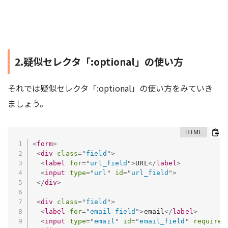
2.疑似セレクタ「:optional」の使い方
それでは疑似セレクタ「:optional」の使い方をみていき
ましょう。
<
form
>
<
div
class
=
"
field
"
>
<
label
for
=
"
url_field
"
>
URL
</
label
>
<
input
type
=
"
url
"
id
=
"
url_field
"
>
</
div
>
<
div
class
=
"
field
"
>
<
label
for
=
"
email_field
"
>
email
</
label
>
<
input
type
=
"
email
"
id
=
"
email_field
"
required