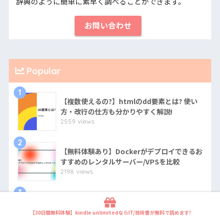
辞典のように簡単に素早く調べることができます。
お問い合わせ
Popular
1
【複数使えるの?】htmlのdd要素とは? 使い
方・改行の仕方も分かりやすく解説!
2559 views
2
【無料体験あり】Dockerがデプロイできるお
すすめのレンタルサーバー/VPSを比較
2198 views
3
【必要?】htmlのnav要素とは? 使い方・複数
使用する時の注意点も分かりやすく解説!
【30日間無料体験】kindle unlimitedならIT/技術書が無料で読めます!