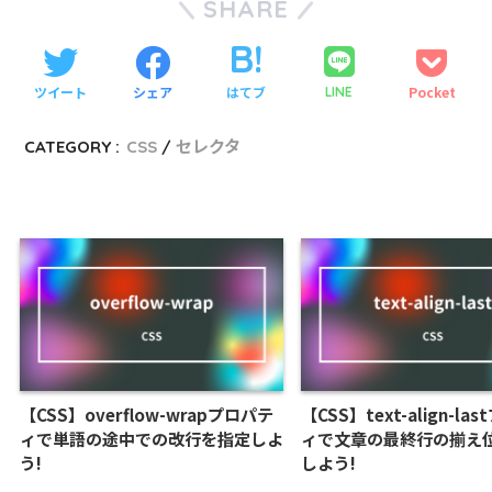
SHARE
ツイート
シェア
はてブ
Pocket
LINE
CATEGORY :
CSS
セレクタ
【CSS】overflow-wrapプロパテ
【CSS】text-align-la
ィで単語の途中での改行を指定しよ
ィで文章の最終行の揃え
う!
しよう!