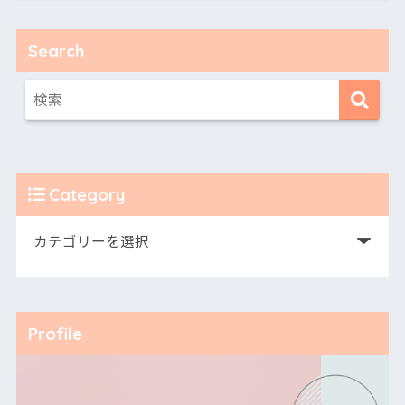
Search
Category
Profile