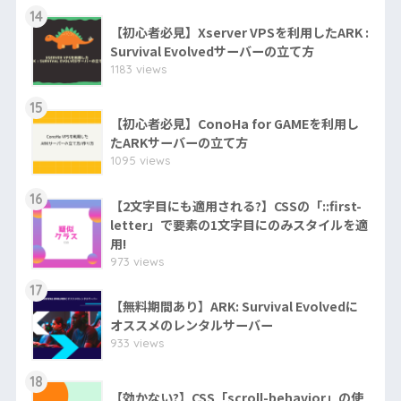
14
【初心者必見】Xserver VPSを利用したARK :
Survival Evolvedサーバーの立て方
1183 views
15
【初心者必見】ConoHa for GAMEを利用し
たARKサーバーの立て方
1095 views
16
【2文字目にも適用される?】CSSの「::first-
letter」で要素の1文字目にのみスタイルを適
用!
973 views
17
【無料期間あり】ARK: Survival Evolvedに
オススメのレンタルサーバー
933 views
18
【効かない?】CSS「scroll-behavior」の使