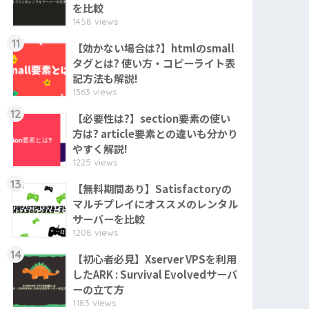
を比較
1458 views
11
【効かない場合は?】htmlのsmall
タグとは? 使い方・コピーライト表
記方法も解説!
1363 views
12
【必要性は?】section要素の使い
方は? article要素との違いも分かり
やすく解説!
1225 views
13
【無料期間あり】Satisfactoryの
マルチプレイにオススメのレンタル
サーバーを比較
1208 views
14
【初心者必見】Xserver VPSを利用
したARK : Survival Evolvedサーバ
ーの立て方
1183 views