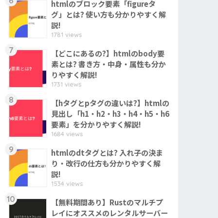
6
htmlのブロック要素「figureタ
グ」とは? 使い方も分かりやすく解
説!
1781 views
7
【どこにあるの?】htmlのbody要
素とは? 書き方・中身・属性も分か
りやすく解説!
1731 views
8
【hタグとpタグの違いは?】htmlの
見出し「h1・h2・h3・h4・h5・h6
要素」を分かりやすく解説!
1684 views
9
htmlのdtタグとは? 入れ子の決ま
り・改行の仕方も分かりやすく解
説!
1534 views
10
【無料期間あり】Rustのマルチプ
レイにオススメのレンタルサーバー