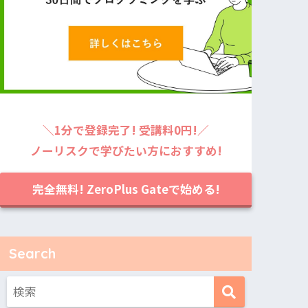
＼1分で登録完了! 受講料0円!／
ノーリスクで学びたい方におすすめ!
完全無料! ZeroPlus Gateで始める!
Search