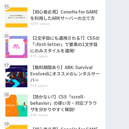
15
【初心者必見】ConoHa for GAME
を利用したARKサーバーの立て方
1095 views
16
【2文字目にも適用される?】CSSの
「::first-letter」で要素の1文字目
にのみスタイルを適用!
973 views
17
【無料期間あり】ARK: Survival
Evolvedにオススメのレンタルサー
バー
933 views
18
【効かない?】CSS「scroll-
behavior」の使い方・対応ブラウ
ザを分かりやすく解説!
896 views
19
【初心者必見】ConoHa for GAME