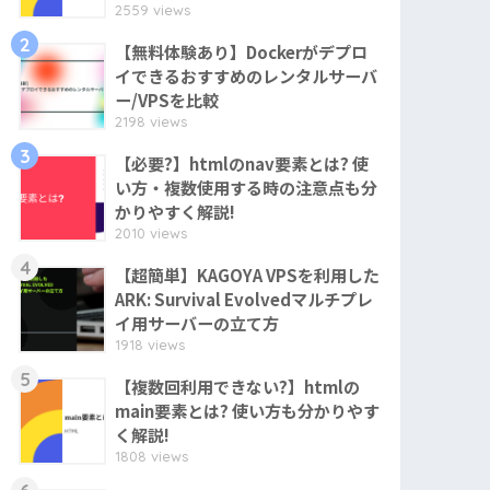
2559 views
2
【無料体験あり】Dockerがデプロ
イできるおすすめのレンタルサーバ
ー/VPSを比較
2198 views
3
【必要?】htmlのnav要素とは? 使
い方・複数使用する時の注意点も分
かりやすく解説!
2010 views
4
【超簡単】KAGOYA VPSを利用した
ARK: Survival Evolvedマルチプレ
イ用サーバーの立て方
1918 views
5
【複数回利用できない?】htmlの
main要素とは? 使い方も分かりやす
く解説!
1808 views