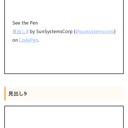
See the Pen
見出し8
by SunSystemsCorp (
@sunsystemscorp
)
on
CodePen
.
見出し9