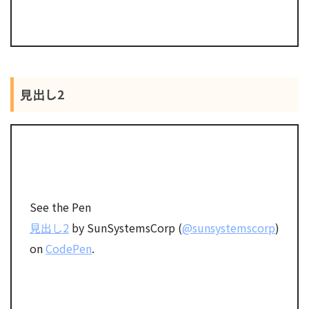
見出し2
See the Pen
見出し2
by SunSystemsCorp (
@sunsystemscorp
)
on
CodePen
.