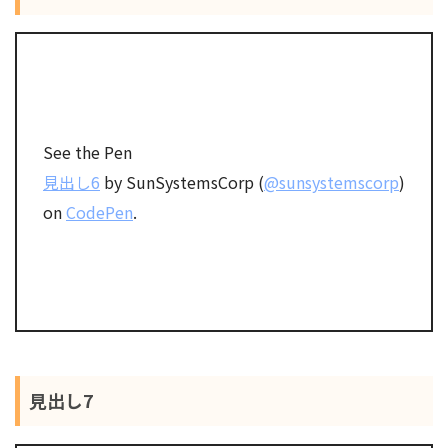
See the Pen
見出し6
by SunSystemsCorp (
@sunsystemscorp
)
on
CodePen
.
見出し7