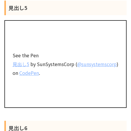
見出し5
See the Pen
見出し5
by SunSystemsCorp (
@sunsystemscorp
)
on
CodePen
.
見出し6