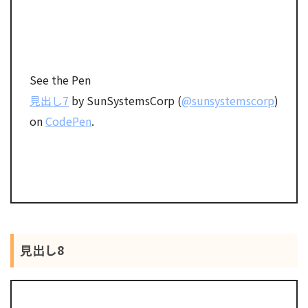
See the Pen
見出し7
by SunSystemsCorp (
@sunsystemscorp
)
on
CodePen
.
見出し8