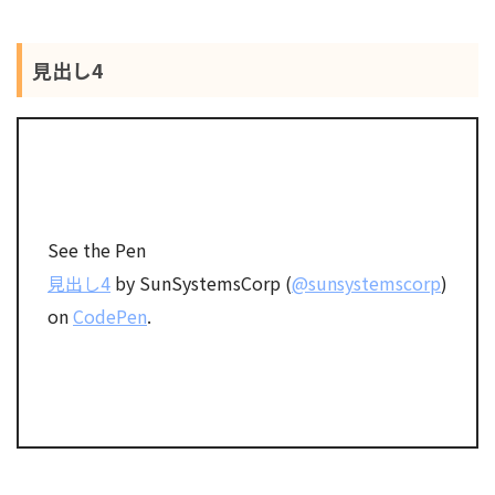
見出し4
See the Pen
見出し4
by SunSystemsCorp (
@sunsystemscorp
)
on
CodePen
.