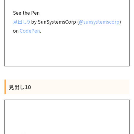
See the Pen
見出し9
by SunSystemsCorp (
@sunsystemscorp
)
on
CodePen
.
見出し10