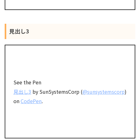
見出し3
See the Pen
見出し3
by SunSystemsCorp (
@sunsystemscorp
)
on
CodePen
.