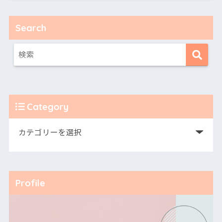
Search
Category
Profile