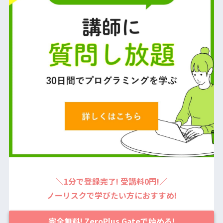
＼1分で登録完了! 受講料0円!／
ノーリスクで学びたい方におすすめ!
完全無料! ZeroPlus Gateで始める!