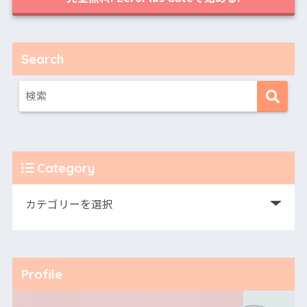
Search
Category
Profile