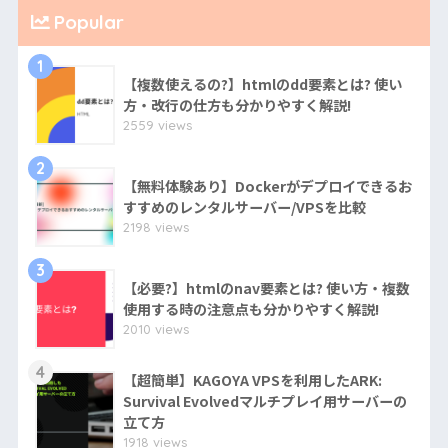
Popular
1
【複数使えるの?】htmlのdd要素とは? 使い
方・改行の仕方も分かりやすく解説!
2559 views
2
【無料体験あり】Dockerがデプロイできるお
すすめのレンタルサーバー/VPSを比較
2198 views
3
【必要?】htmlのnav要素とは? 使い方・複数
使用する時の注意点も分かりやすく解説!
2010 views
4
【超簡単】KAGOYA VPSを利用したARK:
Survival Evolvedマルチプレイ用サーバーの
立て方
1918 views