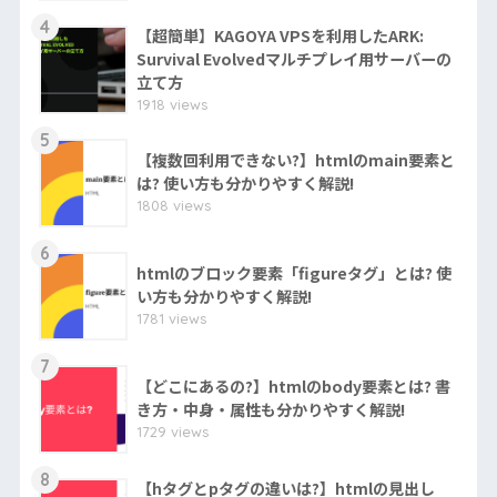
4
【超簡単】KAGOYA VPSを利用したARK:
Survival Evolvedマルチプレイ用サーバーの
立て方
1918 views
5
【複数回利用できない?】htmlのmain要素と
は? 使い方も分かりやすく解説!
1808 views
6
htmlのブロック要素「figureタグ」とは? 使
い方も分かりやすく解説!
1781 views
7
【どこにあるの?】htmlのbody要素とは? 書
き方・中身・属性も分かりやすく解説!
1729 views
8
【hタグとpタグの違いは?】htmlの見出し