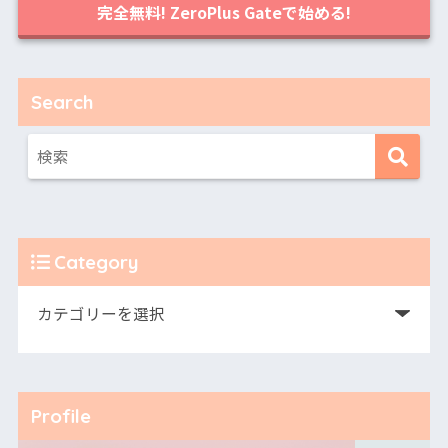
完全無料! ZeroPlus Gateで始める!
Search
Category
Profile