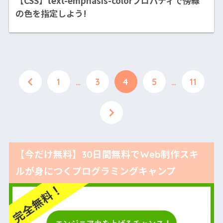
【CSS】text-emphasis-colorプロパティで傍線
の色を指定しよう!
1
…
3
4
5
…
11
【今だけ無料】30日間無料でWeb制作スキ
ルが身につくプログラミングキャンプ