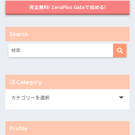
完全無料! ZeroPlus Gateで始める!
Search
Category
Profile