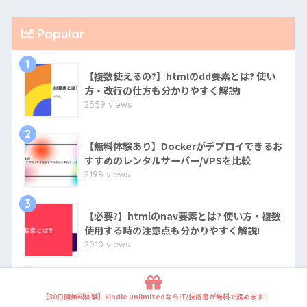
Popular
1
【複数使えるの?】htmlのdd要素とは? 使い
方・改行の仕方も分かりやすく解説!
2559 views
2
【無料体験あり】Dockerがデプロイできるお
すすめのレンタルサーバー/VPSを比較
2198 views
3
【必要?】htmlのnav要素とは? 使い方・複数
使用する時の注意点も分かりやすく解説!
2010 views
4
【超簡単】KAGOYA VPSを利用したARK:
Survival Evolvedマルチプレイ用サーバーの
【30日間無料体験】kindle unlimitedならIT/技術書が無料で読めます!