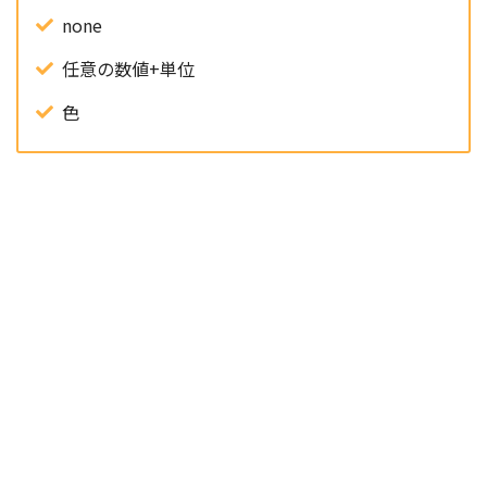
none
任意の数値+単位
色