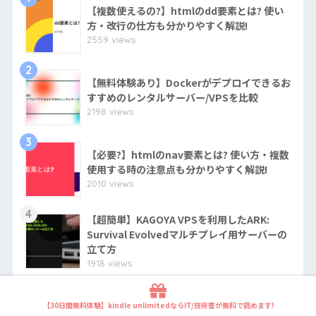
【複数使えるの?】htmlのdd要素とは? 使い
方・改行の仕方も分かりやすく解説!
2559 views
2
【無料体験あり】Dockerがデプロイできるお
すすめのレンタルサーバー/VPSを比較
2198 views
3
【必要?】htmlのnav要素とは? 使い方・複数
使用する時の注意点も分かりやすく解説!
2010 views
4
【超簡単】KAGOYA VPSを利用したARK:
Survival Evolvedマルチプレイ用サーバーの
立て方
1918 views
5
【複数回利用できない?】htmlのmain要素と
【30日間無料体験】kindle unlimitedならIT/技術書が無料で読めます!
は? 使い方も分かりやすく解説!