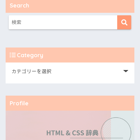
Search
Category
Profile