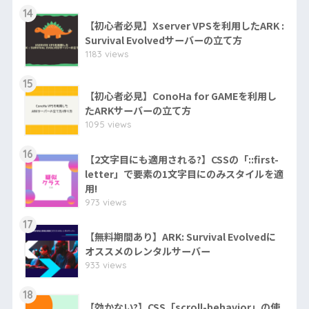
14
【初心者必見】Xserver VPSを利用したARK :
Survival Evolvedサーバーの立て方
1183 views
15
【初心者必見】ConoHa for GAMEを利用し
たARKサーバーの立て方
1095 views
16
【2文字目にも適用される?】CSSの「::first-
letter」で要素の1文字目にのみスタイルを適
用!
973 views
17
【無料期間あり】ARK: Survival Evolvedに
オススメのレンタルサーバー
933 views
18
【効かない?】CSS「scroll-behavior」の使