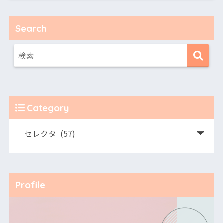
Search
Category
Profile