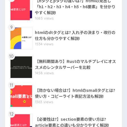
【hタグとpタグの違いは?】htmlの見出し
「h1・h2・h3・h4・h5・h6要素」を分かり
やすく解説!
1685 views
9
htmlのdtタグとは? 入れ子の決まり・改行の
仕方も分かりやすく解説!
1534 views
10
【無料期間あり】Rustのマルチプレイにオス
スメのレンタルサーバーを比較
1458 views
11
【効かない場合は?】htmlのsmallタグとは?
使い方・コピーライト表記方法も解説!
1363 views
12
【必要性は?】section要素の使い方は?
article要素との違いも分かりやすく解説!