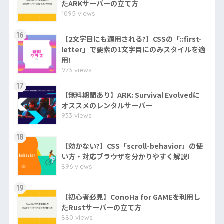
たARKサーバーの立て方
1095 views
16
【2文字目にも適用される?】CSSの「::first-
letter」で要素の1文字目にのみスタイルを適
用!
973 views
17
【無料期間あり】ARK: Survival Evolvedに
オススメのレンタルサーバー
933 views
18
【効かない?】CSS「scroll-behavior」の使
い方・対応ブラウザを分かりやすく解説!
896 views
19
【初心者必見】ConoHa for GAMEを利用し
たRustサーバーの立て方
880 views