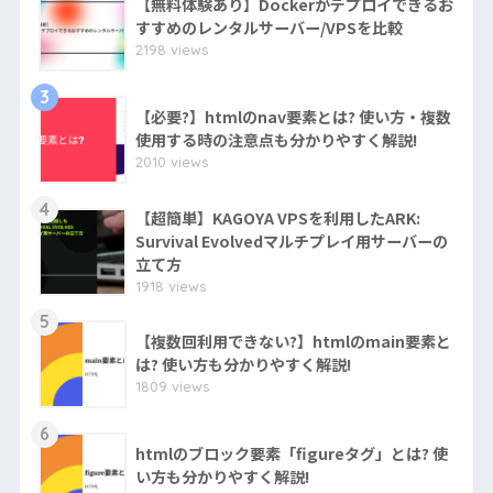
【無料体験あり】Dockerがデプロイできるお
すすめのレンタルサーバー/VPSを比較
2198 views
3
【必要?】htmlのnav要素とは? 使い方・複数
使用する時の注意点も分かりやすく解説!
2010 views
4
【超簡単】KAGOYA VPSを利用したARK:
Survival Evolvedマルチプレイ用サーバーの
立て方
1918 views
5
【複数回利用できない?】htmlのmain要素と
は? 使い方も分かりやすく解説!
1809 views
6
htmlのブロック要素「figureタグ」とは? 使
い方も分かりやすく解説!