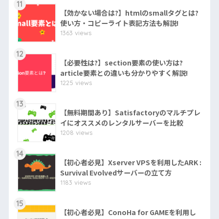
11
【効かない場合は?】htmlのsmallタグとは?
使い方・コピーライト表記方法も解説!
1363 views
12
【必要性は?】section要素の使い方は?
article要素との違いも分かりやすく解説!
1225 views
13
【無料期間あり】Satisfactoryのマルチプレ
イにオススメのレンタルサーバーを比較
1208 views
14
【初心者必見】Xserver VPSを利用したARK :
Survival Evolvedサーバーの立て方
1183 views
15
【初心者必見】ConoHa for GAMEを利用し