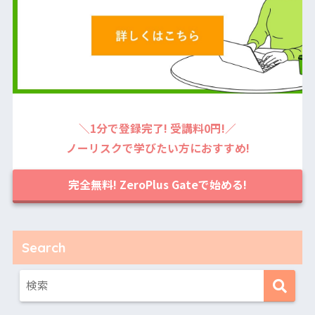
＼1分で登録完了! 受講料0円!／
ノーリスクで学びたい方におすすめ!
完全無料! ZeroPlus Gateで始める!
Search