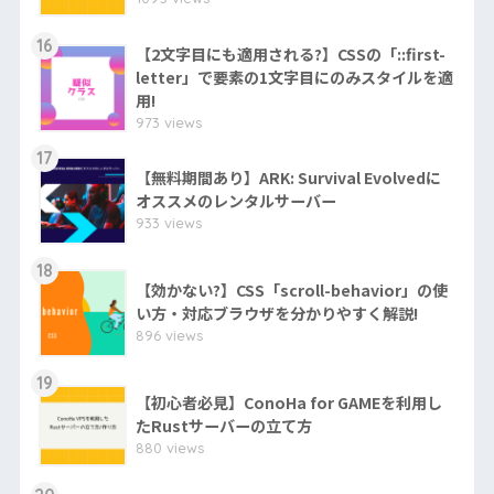
16
【2文字目にも適用される?】CSSの「::first-
letter」で要素の1文字目にのみスタイルを適
用!
973 views
17
【無料期間あり】ARK: Survival Evolvedに
オススメのレンタルサーバー
933 views
18
【効かない?】CSS「scroll-behavior」の使
い方・対応ブラウザを分かりやすく解説!
896 views
19
【初心者必見】ConoHa for GAMEを利用し
たRustサーバーの立て方
880 views