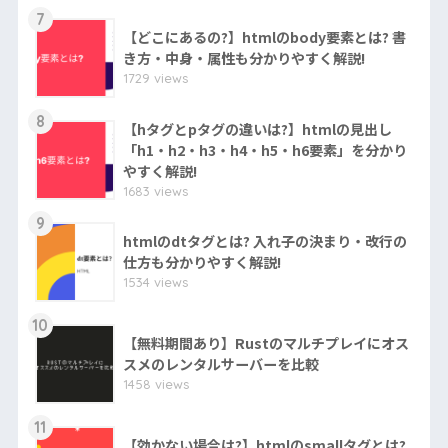
7
【どこにあるの?】htmlのbody要素とは? 書
き方・中身・属性も分かりやすく解説!
1729 views
8
【hタグとpタグの違いは?】htmlの見出し
「h1・h2・h3・h4・h5・h6要素」を分かり
やすく解説!
1683 views
9
htmlのdtタグとは? 入れ子の決まり・改行の
仕方も分かりやすく解説!
1534 views
10
【無料期間あり】Rustのマルチプレイにオス
スメのレンタルサーバーを比較
1458 views
11
【効かない場合は?】htmlのsmallタグとは?