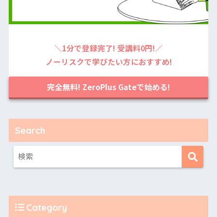
＼1分で登録完了! 受講料0円!／
ノーリスクで学びたい方におすすめ!
完全無料! ZeroPlus Gateで始める!
Search
Category