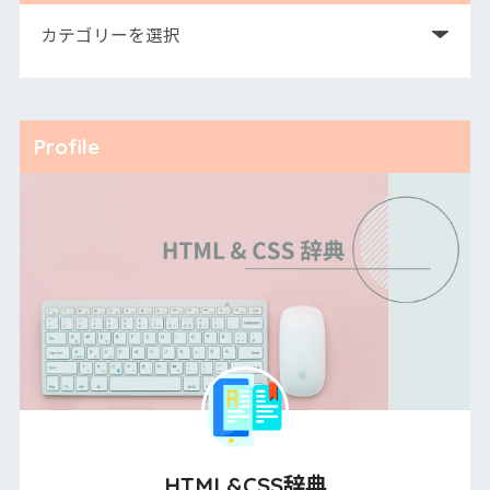
Profile
HTML&CSS辞典