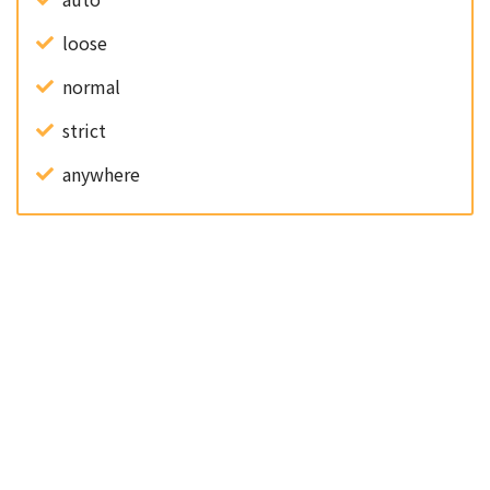
loose
normal
strict
anywhere