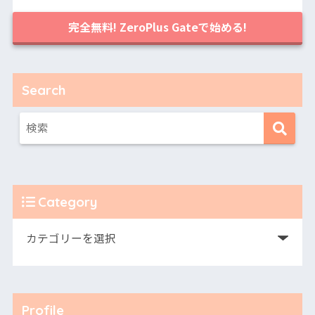
完全無料! ZeroPlus Gateで始める!
Search
Category
Profile