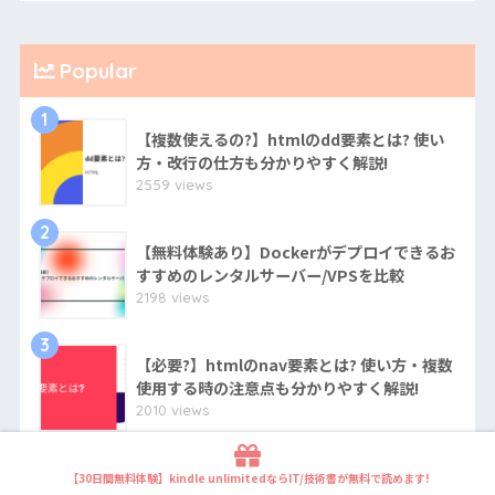
Popular
1
【複数使えるの?】htmlのdd要素とは? 使い
方・改行の仕方も分かりやすく解説!
2559 views
2
【無料体験あり】Dockerがデプロイできるお
すすめのレンタルサーバー/VPSを比較
2198 views
3
【必要?】htmlのnav要素とは? 使い方・複数
使用する時の注意点も分かりやすく解説!
2010 views
4
【超簡単】KAGOYA VPSを利用したARK:
【30日間無料体験】kindle unlimitedならIT/技術書が無料で読めます!
Survival Evolvedマルチプレイ用サーバーの