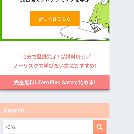
＼1分で登録完了! 受講料0円!／
ノーリスクで学びたい方におすすめ!
完全無料! ZeroPlus Gateで始める!
Search