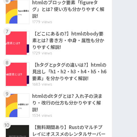
6
htmlのブロック要素「figureタ
グ」とは? 使い方も分かりやすく解
説!
1779 views
7
【どこにあるの?】htmlのbody要
素とは? 書き方・中身・属性も分か
りやすく解説!
1729 views
8
【hタグとpタグの違いは?】htmlの
見出し「h1・h2・h3・h4・h5・h6
要素」を分かりやすく解説!
1683 views
9
htmlのdtタグとは? 入れ子の決ま
り・改行の仕方も分かりやすく解
説!
1534 views
10
【無料期間あり】Rustのマルチプ
レイにオススメのレンタルサーバー