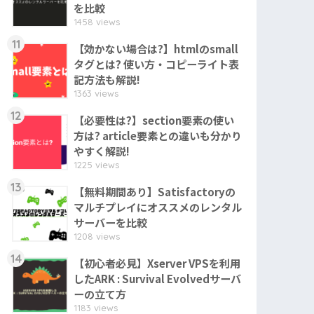
を比較
1458 views
11
【効かない場合は?】htmlのsmall
タグとは? 使い方・コピーライト表
記方法も解説!
1363 views
12
【必要性は?】section要素の使い
方は? article要素との違いも分かり
やすく解説!
1225 views
13
【無料期間あり】Satisfactoryの
マルチプレイにオススメのレンタル
サーバーを比較
1208 views
14
【初心者必見】Xserver VPSを利用
したARK : Survival Evolvedサーバ
ーの立て方
1183 views