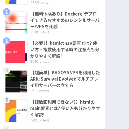
2559 views
2
【無料体験あり】Dockerがデプロ
イできるおすすめのレンタルサーバ
ー/VPSを比較
2198 views
3
【必要?】htmlのnav要素とは? 使
い方・複数使用する時の注意点も分
かりやすく解説!
2010 views
4
【超簡単】KAGOYA VPSを利用した
ARK: Survival Evolvedマルチプレ
イ用サーバーの立て方
1918 views
5
【複数回利用できない?】htmlの
main要素とは? 使い方も分かりやす
く解説!
1808 views