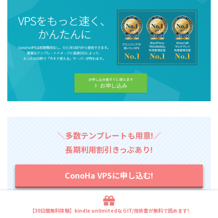
＼多数テンプレートも用意!／
長期利用割引きっぷあり!
ConoHa VPSに申し込む!
【30日間無料体験】kindle unlimitedならIT/技術書が無料で読めます!