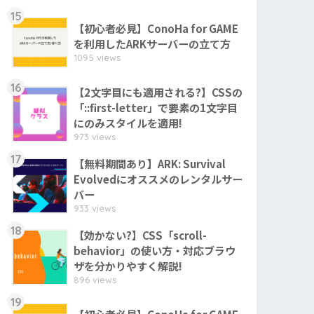
15
【初心者必見】ConoHa for GAME
を利用したARKサーバーの立て方
1095 views
16
【2文字目にも適用される?】CSSの
「::first-letter」で要素の1文字目
にのみスタイルを適用!
973 views
17
【無料期間あり】ARK: Survival
Evolvedにオススメのレンタルサー
バー
933 views
18
【効かない?】CSS「scroll-
behavior」の使い方・対応ブラウ
ザを分かりやすく解説!
896 views
19
【初心者必見】ConoHa for GAME