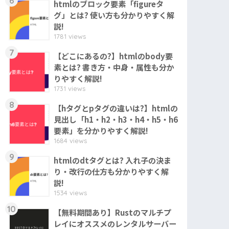
6
htmlのブロック要素「figureタ
グ」とは? 使い方も分かりやすく解
説!
1781 views
7
【どこにあるの?】htmlのbody要
素とは? 書き方・中身・属性も分か
りやすく解説!
1731 views
8
【hタグとpタグの違いは?】htmlの
見出し「h1・h2・h3・h4・h5・h6
要素」を分かりやすく解説!
1684 views
9
htmlのdtタグとは? 入れ子の決ま
り・改行の仕方も分かりやすく解
説!
1534 views
10
【無料期間あり】Rustのマルチプ
レイにオススメのレンタルサーバー