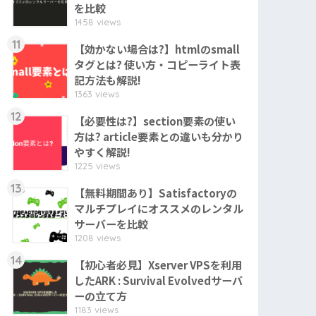
を比較
1458 views
11
【効かない場合は?】htmlのsmall
タグとは? 使い方・コピーライト表
記方法も解説!
1363 views
12
【必要性は?】section要素の使い
方は? article要素との違いも分かり
やすく解説!
1225 views
13
【無料期間あり】Satisfactoryの
マルチプレイにオススメのレンタル
サーバーを比較
1208 views
14
【初心者必見】Xserver VPSを利用
したARK : Survival Evolvedサーバ
ーの立て方
1183 views