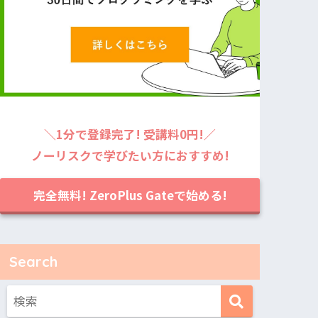
＼1分で登録完了! 受講料0円!／
ノーリスクで学びたい方におすすめ!
完全無料! ZeroPlus Gateで始める!
Search