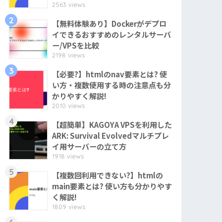
2563 views
2
【無料体験あり】Dockerがデプロ
イできるおすすめのレンタルサーバ
ー/VPSを比較
2198 views
3
【必要?】htmlのnav要素とは? 使
い方・複数使用する時の注意点も分
かりやすく解説!
2010 views
4
【超簡単】KAGOYA VPSを利用した
ARK: Survival Evolvedマルチプレ
イ用サーバーの立て方
1918 views
5
【複数回利用できない?】htmlの
main要素とは? 使い方も分かりやす
く解説!
1809 views