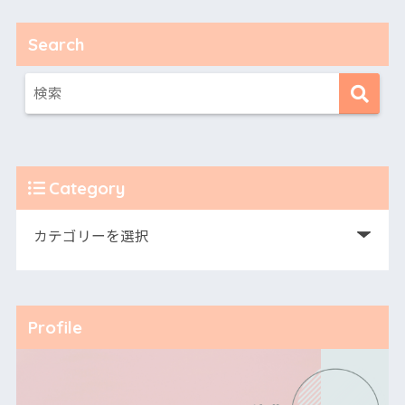
Search
Category
Profile