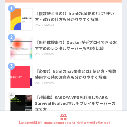
1
【複数使えるの?】htmlのdd要素とは? 使い
方・改行の仕方も分かりやすく解説!
2563 views
2
【無料体験あり】Dockerがデプロイできるお
すすめのレンタルサーバー/VPSを比較
2198 views
3
【必要?】htmlのnav要素とは? 使い方・複数
使用する時の注意点も分かりやすく解説!
2010 views
4
【超簡単】KAGOYA VPSを利用したARK:
Survival Evolvedマルチプレイ用サーバーの
立て方
1918 views
【30日間無料体験】kindle unlimitedならIT/技術書が無料で読めます!
5