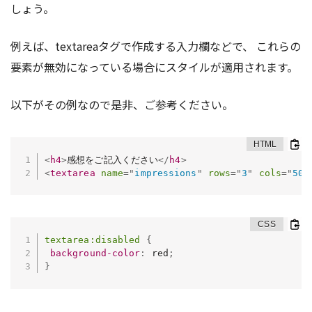
しょう。
例えば、textareaタグで作成する入力欄などで、 これらの
要素が無効になっている場合にスタイルが適用されます。
以下がその例なので是非、ご参考ください。
<
h4
>
感想をご記入ください
</
h4
>
<
textarea
name
=
"
impressions
"
rows
=
"
3
"
cols
=
"
50
"
textarea:disabled
{
background-color
:
 red
;
}