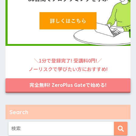
＼1分で登録完了! 受講料0円!／
ノーリスクで学びたい方におすすめ!
完全無料! ZeroPlus Gateで始める!
Search