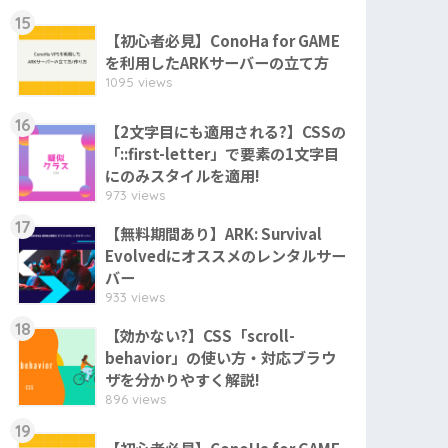
15
【初心者必見】ConoHa for GAME
を利用したARKサーバーの立て方
1095 views
16
【2文字目にも適用される?】CSSの
「::first-letter」で要素の1文字目
にのみスタイルを適用!
973 views
17
【無料期間あり】ARK: Survival
Evolvedにオススメのレンタルサー
バー
933 views
18
【効かない?】CSS「scroll-
behavior」の使い方・対応ブラウ
ザを分かりやすく解説!
896 views
19
【初心者必見】ConoHa for GAME