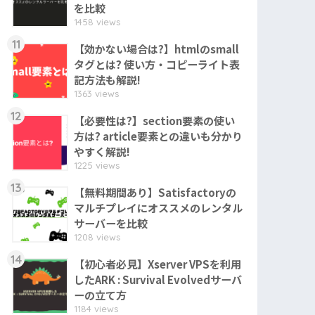
を比較
1458 views
11
【効かない場合は?】htmlのsmall
タグとは? 使い方・コピーライト表
記方法も解説!
1363 views
12
【必要性は?】section要素の使い
方は? article要素との違いも分かり
やすく解説!
1225 views
13
【無料期間あり】Satisfactoryの
マルチプレイにオススメのレンタル
サーバーを比較
1208 views
14
【初心者必見】Xserver VPSを利用
したARK : Survival Evolvedサーバ
ーの立て方
1184 views