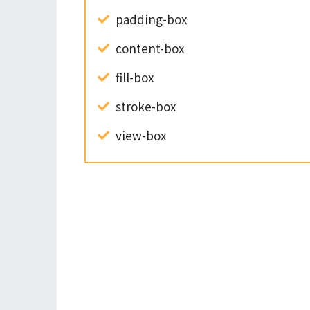
padding-box
content-box
fill-box
stroke-box
view-box