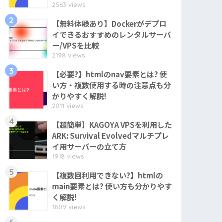
2563 views
2
【無料体験あり】Dockerがデプロ
イできるおすすめのレンタルサーバ
ー/VPSを比較
2198 views
3
【必要?】htmlのnav要素とは? 使
い方・複数使用する時の注意点も分
かりやすく解説!
2011 views
4
【超簡単】KAGOYA VPSを利用した
ARK: Survival Evolvedマルチプレ
イ用サーバーの立て方
1918 views
5
【複数回利用できない?】htmlの
main要素とは? 使い方も分かりやす
く解説!
1809 views