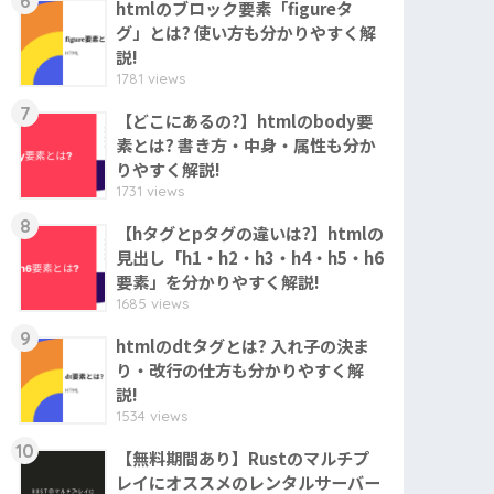
6
htmlのブロック要素「figureタ
グ」とは? 使い方も分かりやすく解
説!
1781 views
7
【どこにあるの?】htmlのbody要
素とは? 書き方・中身・属性も分か
りやすく解説!
1731 views
8
【hタグとpタグの違いは?】htmlの
見出し「h1・h2・h3・h4・h5・h6
要素」を分かりやすく解説!
1685 views
9
htmlのdtタグとは? 入れ子の決ま
り・改行の仕方も分かりやすく解
説!
1534 views
10
【無料期間あり】Rustのマルチプ
レイにオススメのレンタルサーバー