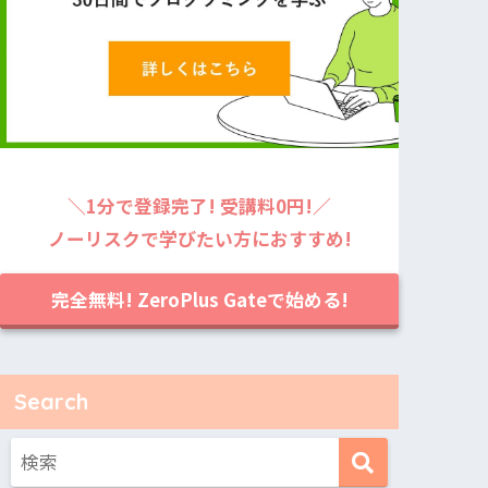
＼1分で登録完了! 受講料0円!／
ノーリスクで学びたい方におすすめ!
完全無料! ZeroPlus Gateで始める!
Search